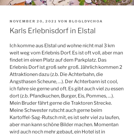
VERÖFFENTLICHT
NOVEMBER 20, 2021
VON
BLOGLDVCHOA
AM
Karls Erlebnisdorf in Elstal
Ich komme aus
Elstal
und wohne nicht mal 3 km
weit weg vom Erlebnis Dorf. Es ist oft voll, aber man
findet im einen Platz auf dem Parkplatz. Das
Erlebnis Dorf ist groß sehr groß. Jährlich kommen 2
Attraktionen dazu (z.b. Die Achterbahn, die
Angsthasen Scheune, …). Der Achterbann ist cool,
ich fahre sie gerne und oft. Es gibt auch viel zu essen
dort (z.b. Pfandkuchen, Burger, Eis, Pommes, …).
Mein Bruder fährt gerne die Traktoren Strecke.
Meine Schwester rutscht auch gerne beim
Kartoffel-Sag-Rutsch mit, es ist sehr viel zu laufen,
aber man kann schöne Bilder machen. Momentan
wird auch noch mehr gebaut, ein Hotel ist in