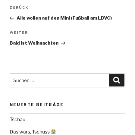
Beitragsnavigation
Vorheriger
ZURÜCK
Beitrag
Alle wollen auf den Mini (Fußball am LDVC)
Nächster
WEITER
Beitrag
Bald ist Weihnachten
Suchen
Suche
nach:
NEUESTE BEITRÄGE
Tschau
Das wars, Tschüss