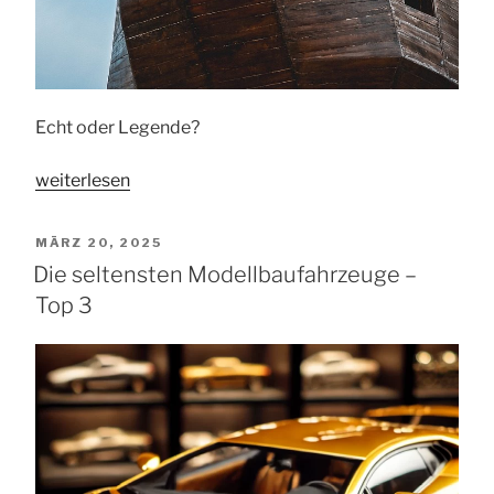
Echt oder Legende?
„Das
weiterlesen
trojanische
Pferd“
VERÖFFENTLICHT
MÄRZ 20, 2025
AM
Die seltensten Modellbaufahrzeuge –
Top 3