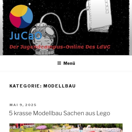
Zum
Inhalt
springen
JuCaO
Der Jugendcampus-Online Des LdVC
Menü
KATEGORIE:
MODELLBAU
VERÖFFENTLICHT
MAI 9, 2025
AM
5 krasse Modellbau Sachen aus Lego