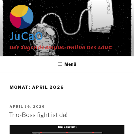
Zum
Inhalt
springen
JuCaO
Der Jugendcampus-Online Des LdVC
Menü
MONAT:
APRIL 2026
VERÖFFENTLICHT
APRIL 16, 2026
AM
Trio-Boss fight ist da!