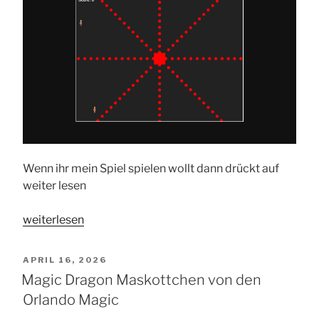
Wenn ihr mein Spiel spielen wollt dann drückt auf
weiter lesen
„Trio-
weiterlesen
Boss
fight
VERÖFFENTLICHT
APRIL 16, 2026
ist
AM
Magic Dragon Maskottchen von den
da!“
Orlando Magic