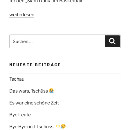
für den „Slam Dunk“ im Basketball.
„Magic
weiterlesen
Dragon
Maskottchen
von
Suchen
Suche
den
nach:
Orlando
Magic“
NEUESTE BEITRÄGE
Tschau
Das wars, Tschüss
Es war eine schöne Zeit
Bye Leute.
Bye,Bye und Tschüssi