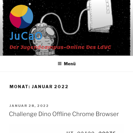
Zum
Inhalt
springen
JuCaO
Der Jugendcampus-Online Des LdVC
Menü
MONAT:
JANUAR 2022
VERÖFFENTLICHT
JANUAR 28, 2022
AM
Challenge Dino Offline Chrome Browser