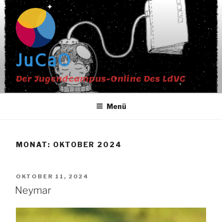
Zum
Inhalt
springen
JuCaO
Der Jugendcampus-Online Des LdVC
Menü
MONAT:
OKTOBER 2024
VERÖFFENTLICHT
OKTOBER 11, 2024
AM
Neymar