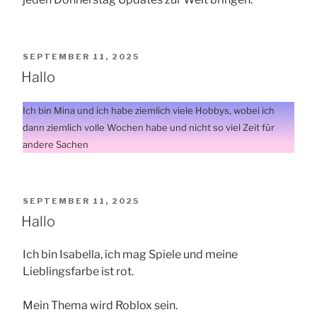
VERÖFFENTLICHT
SEPTEMBER 11, 2025
AM
Hallo
Ich bin Mina und ich habe ziemlich viele Hobbys, wobei ich
dann ziemlich volle Wochen habe und nicht so viel Zeit für
andere Sachen
VERÖFFENTLICHT
SEPTEMBER 11, 2025
AM
Hallo
Ich bin Isabella, ich mag Spiele und meine
Lieblingsfarbe ist rot.
Mein Thema wird Roblox sein.