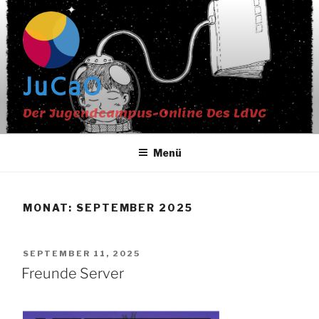
Zum
Inhalt
springen
JuCaO
Der Jugendcampus-Online Des LdVC
Menü
MONAT:
SEPTEMBER 2025
VERÖFFENTLICHT
SEPTEMBER 11, 2025
AM
Freunde Server