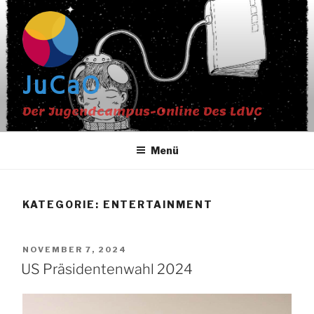
Zum
Inhalt
springen
JuCaO
Der Jugendcampus-Online Des LdVC
Menü
KATEGORIE:
ENTERTAINMENT
VERÖFFENTLICHT
NOVEMBER 7, 2024
AM
US Präsidentenwahl 2024