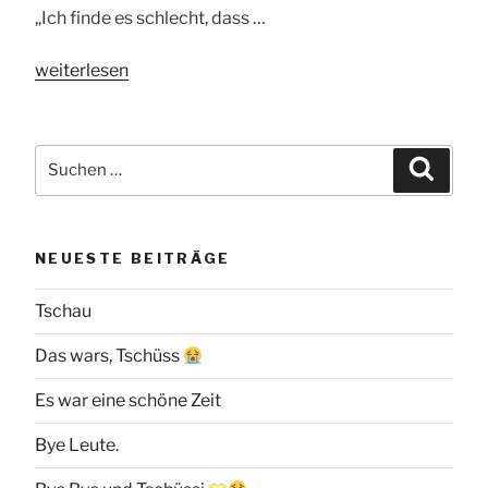
„Ich finde es schlecht, dass …
„US
weiterlesen
Präsidentenwahl
2024“
Suchen
Suche
nach:
NEUESTE BEITRÄGE
Tschau
Das wars, Tschüss
Es war eine schöne Zeit
Bye Leute.