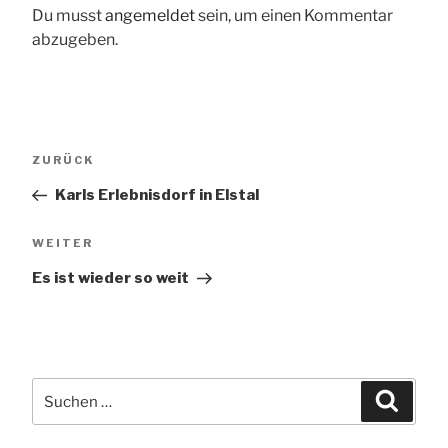
Du musst
angemeldet
sein, um einen Kommentar
abzugeben.
Beitragsnavigation
Vorheriger
ZURÜCK
Beitrag
Karls Erlebnisdorf in Elstal
Nächster
WEITER
Beitrag
Es ist wieder so weit
Suchen
Suche
nach: