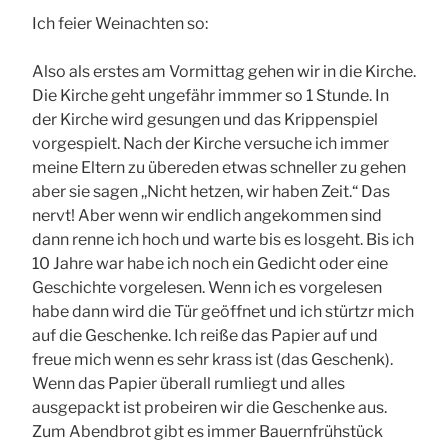
Ich feier Weinachten so:
Also als erstes am Vormittag gehen wir in die Kirche.
Die Kirche geht ungefähr immmer so 1 Stunde. In
der Kirche wird gesungen und das Krippenspiel
vorgespielt. Nach der Kirche versuche ich immer
meine Eltern zu übereden etwas schneller zu gehen
aber sie sagen ,,Nicht hetzen, wir haben Zeit.“ Das
nervt! Aber wenn wir endlich angekommen sind
dann renne ich hoch und warte bis es losgeht. Bis ich
10 Jahre war habe ich noch ein Gedicht oder eine
Geschichte vorgelesen. Wenn ich es vorgelesen
habe dann wird die Tür geöffnet und ich stürtzr mich
auf die Geschenke. Ich reiße das Papier auf und
freue mich wenn es sehr krass ist (das Geschenk).
Wenn das Papier überall rumliegt und alles
ausgepackt ist probeiren wir die Geschenke aus.
Zum Abendbrot gibt es immer Bauernfrühstück