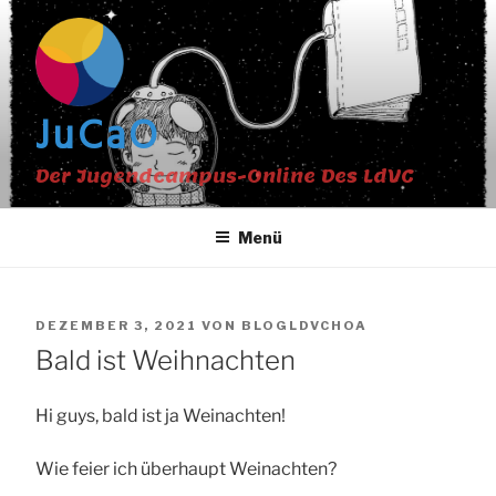
Zum
Inhalt
springen
JuCaO
Der Jugendcampus-Online Des LdVC
Menü
VERÖFFENTLICHT
DEZEMBER 3, 2021
VON
BLOGLDVCHOA
AM
Bald ist Weihnachten
Hi guys, bald ist ja Weinachten!
Wie feier ich überhaupt Weinachten?