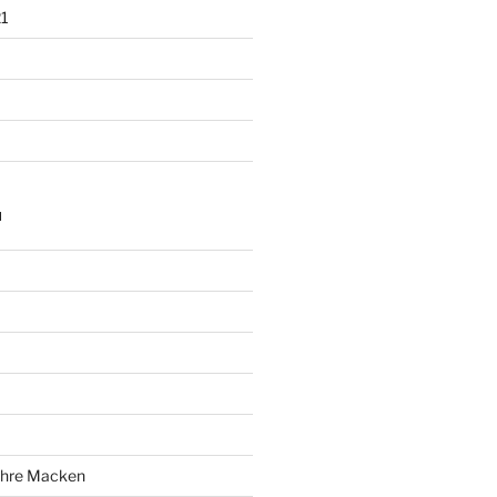
1
N
 ihre Macken