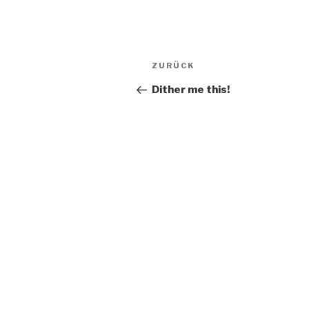
Beitragsnavigation
Vorheriger
ZURÜCK
Beitrag
Dither me this!