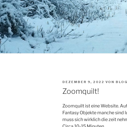
VERÖFFENTLICHT
DEZEMBER 9, 2022
VON
BLO
AM
Zoomquilt!
Zoomquilt ist eine Website. Au
Fantasy Objekte manche sind l
muss sich wirklich die zeit neh
Circa 10-15 Minuten.