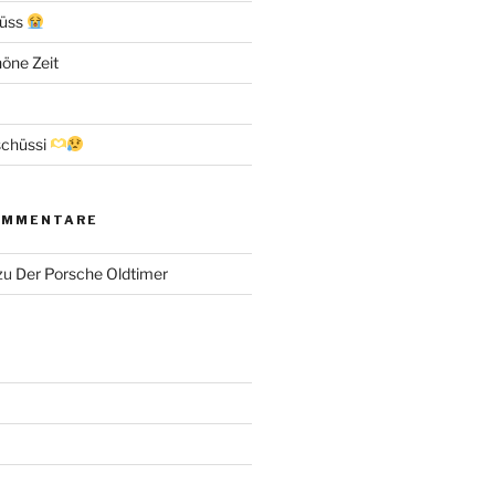
hüss
höne Zeit
schüssi
OMMENTARE
zu
Der Porsche Oldtimer