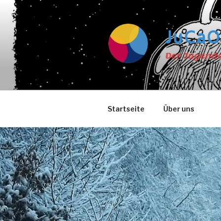
Zum
Inhalt
springen
JuCaO
Der Jugend
Startseite
Über uns