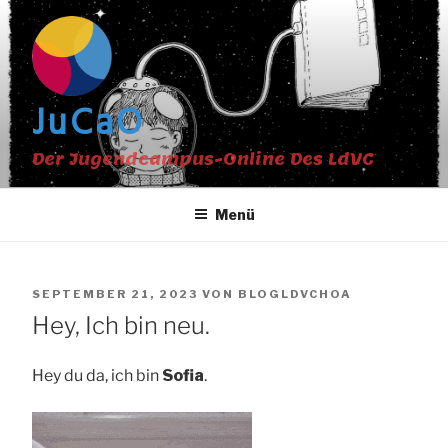
Zum
Inhalt
springen
JuCaO
Der Jugendcampus-Online Des LdVC
Menü
VERÖFFENTLICHT
SEPTEMBER 21, 2023
VON
BLOGLDVCHOA
AM
Hey, Ich bin neu.
Hey du da, ich bin
Sofia
.