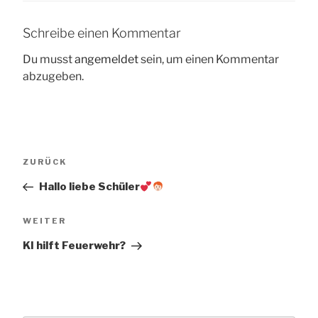
Schreibe einen Kommentar
Du musst
angemeldet
sein, um einen Kommentar
abzugeben.
Beitragsnavigation
Vorheriger
ZURÜCK
Beitrag
Hallo liebe Schüler
Nächster
WEITER
Beitrag
KI hilft Feuerwehr?