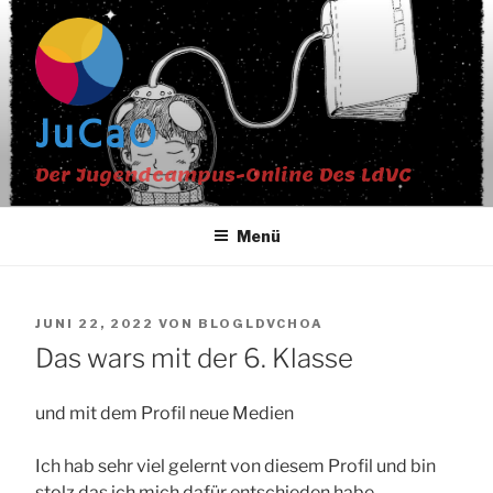
Zum
Inhalt
springen
JuCaO
Der Jugendcampus-Online Des LdVC
Menü
VERÖFFENTLICHT
JUNI 22, 2022
VON
BLOGLDVCHOA
AM
Das wars mit der 6. Klasse
und mit dem Profil neue Medien
Ich hab sehr viel gelernt von diesem Profil und bin
stolz das ich mich dafür entschieden habe.