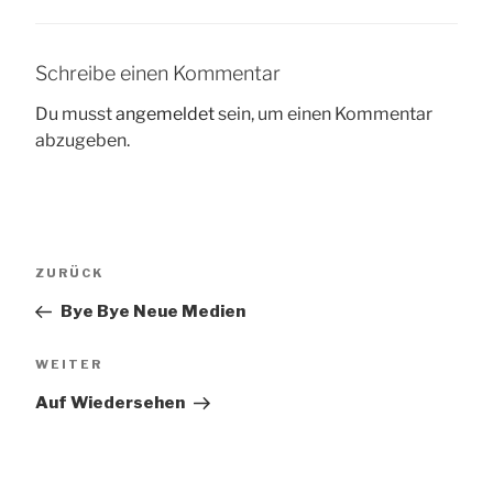
Schreibe einen Kommentar
Du musst
angemeldet
sein, um einen Kommentar
abzugeben.
Beitragsnavigation
Vorheriger
ZURÜCK
Beitrag
Bye Bye Neue Medien
Nächster
WEITER
Beitrag
Auf Wiedersehen