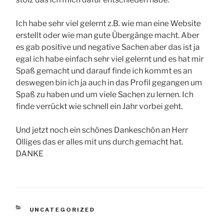
Ich habe sehr viel gelernt z.B. wie man eine Website
erstellt oder wie man gute Übergänge macht. Aber
es gab positive und negative Sachen aber das ist ja
egal ich habe einfach sehr viel gelernt und es hat mir
Spaß gemacht und darauf finde ich kommt es an
deswegen bin ich ja auch in das Profil gegangen um
Spaß zu haben und um viele Sachen zu lernen. Ich
finde verrückt wie schnell ein Jahr vorbei geht.
Und jetzt noch ein schönes Dankeschön an Herr
Olliges das er alles mit uns durch gemacht hat.
DANKE
KATEGORIEN
UNCATEGORIZED