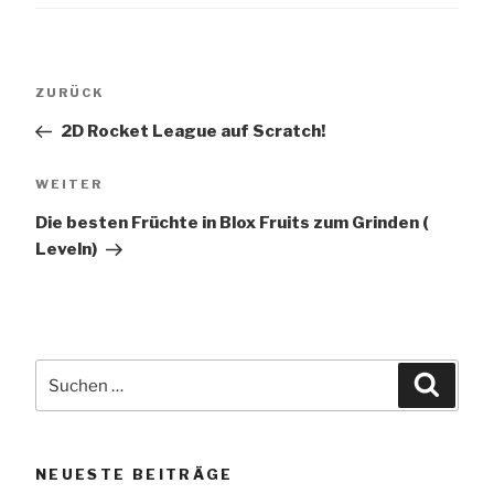
Beitragsnavigation
Vorheriger
ZURÜCK
Beitrag
2D Rocket League auf Scratch!
Nächster
WEITER
Beitrag
Die besten Früchte in Blox Fruits zum Grinden (
Leveln)
Suchen
Suche
nach:
NEUESTE BEITRÄGE