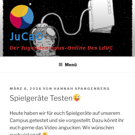
Zum
Inhalt
springen
JuCaO
Der Jugendcampus-Online Des LdVC
Menü
VERÖFFENTLICHT
MÄRZ 6, 2026
VON
HANNAH SPANGENBERG
AM
Spielgeräte Testen
Heute haben wir für euch Spielgeräte auf unserem
Campus getestet und sie vorgestellt. Dazu könnt ihr
euch gerne das Video angucken. Wir wünschen
euch viel spaß.